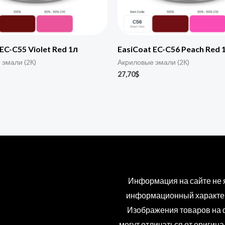
EC-C55 Violet Red 1л
EasiCoat EC-C56 Peach Red 
 эмали (2К)
Акриловые эмали (2К)
27,70
$
Информация на сайте не 
информационный характер
Изображения товаров на ф
могут отличаться от оригин