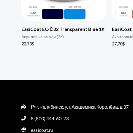
EasiCoat EC-С32 Transparent Blue 1л
EasiCoat 
Акриловые эмали (2К)
Акриловые
22,73
$
27,70
$
РФ, Челябинск, ул. Академика Королёва, д.37
8 (800) 444-60-23
easicoat.ru