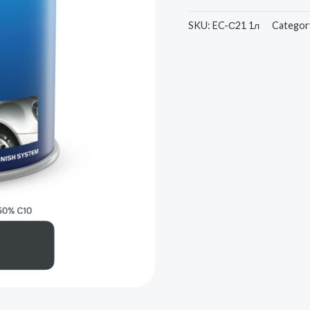
SKU:
EC-С21 1л
Categor