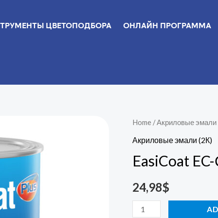
ТРУМЕНТЫ ЦВЕТОПОДБОРА
ОНЛАЙН ПРОГРАММА
EasiCoat
Home
/
Акриловые эмали 
EC-
Акриловые эмали (2К)
С21
EasiCoat EC-
Extra
Black
24,98
$
1л
quantity
AD