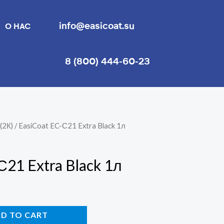
info@easicoat.su
О НАС
8 (800) 444-60-23
(2К)
/ EasiCoat EC-С21 Extra Black 1л
С21 Extra Black 1л
D TO CART