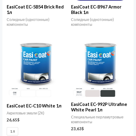
EasiCoat EC-5B54 Brick Red
EasiCoat EC-B967 Armor
1л
Black 1л
Солидные (однотонные)
Солидные (однотонные)
компоненты
компоненты
EasiCoat EC-992P Ultrafine
EasiCoat EC-C10 White 1л
White Pearl 1л
Акриловые эмали (2К)
Специальные перламутровые
26,65
$
компоненты
23,63
$
1 л