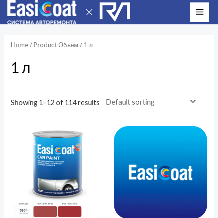
Перейти
MAI
к
ME
содержимому
Home
/ Product Объём / 1 л
1 л
Showing 1–12 of 114 results