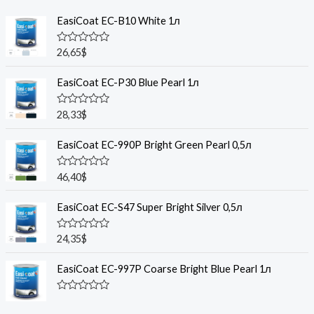
EasiCoat EC-B10 White 1л
R
26,65
$
a
t
e
EasiCoat EC-P30 Blue Pearl 1л
d
0
o
R
28,33
$
u
a
t
t
o
e
EasiCoat EC-990P Bright Green Pearl 0,5л
f
d
5
0
o
R
46,40
$
u
a
t
t
o
e
EasiCoat EC-S47 Super Bright Silver 0,5л
f
d
5
0
o
R
24,35
$
u
a
t
t
o
e
EasiCoat EC-997P Coarse Bright Blue Pearl 1л
f
d
5
0
o
R
u
a