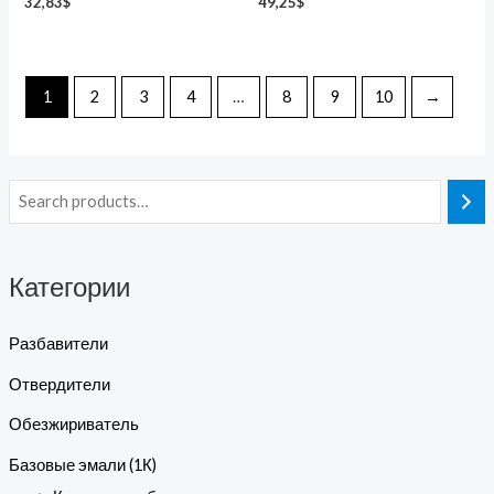
32,83
$
49,25
$
1
2
3
4
…
8
9
10
→
Категории
Разбавители
Отвердители
Обезжириватель
Базовые эмали (1К)