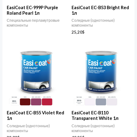
EasiCoat EC-999P Purple
EasiCoat EC-B53 Bright Red
Roland Pearl 1л
1л
Специальные перламутровые
Солидные (однотонные)
компоненты
компоненты
25,20
$
EasiCoat EC-B55 Violet Red
EasiCoat EC-B110
1л
Transparent White 1л
Солидные (однотонные)
Солидные (однотонные)
компоненты
компоненты