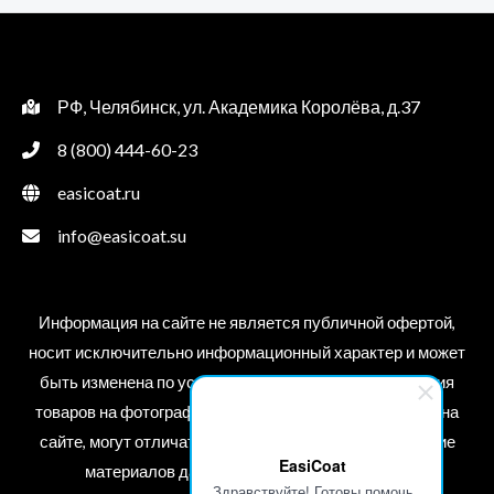
t
t
o
e
f
d
5
0
o
u
t
РФ, Челябинск, ул. Академика Королёва, д.37
o
f
5
8 (800) 444-60-23
easicoat.ru
info@easicoat.su
Информация на сайте не является публичной офертой,
носит исключительно информационный характер и может
быть изменена по усмотрению компании. Изображения
товаров на фотографиях, представленных в каталоге на
сайте, могут отличаться от оригиналов. Использование
EasiCoat
материалов данного сайта без разрешения
Здравствуйте! Готовы помочь