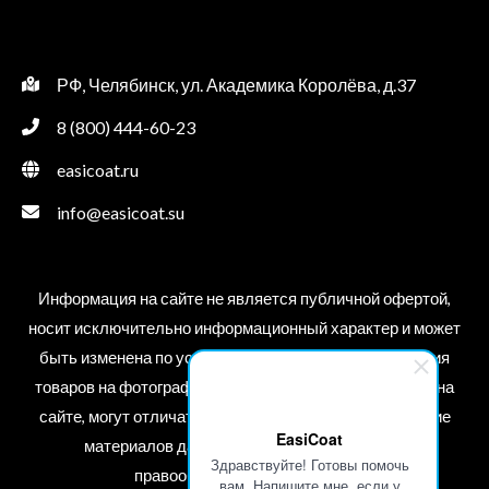
e
f
d
5
0
o
u
t
РФ, Челябинск, ул. Академика Королёва, д.37
o
f
5
8 (800) 444-60-23
easicoat.ru
info@easicoat.su
Информация на сайте не является публичной офертой,
носит исключительно информационный характер и может
быть изменена по усмотрению компании. Изображения
товаров на фотографиях, представленных в каталоге на
сайте, могут отличаться от оригиналов. Использование
EasiCoat
материалов данного сайта без разрешения
Здравствуйте! Готовы помочь
правообладателя запрещено.
вам. Напишите мне, если у