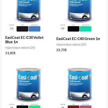
EasiCoat EC-С30 Voilet
EasiCoat EC-C40 Green 1л
Blue 1л
Акриловые эмали (2К)
Акриловые эмали (2К)
22,73
$
31,83
$