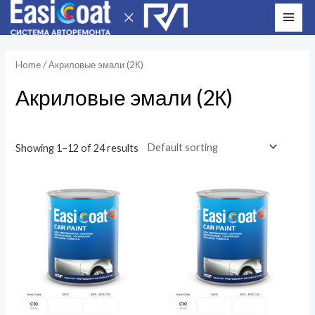
Перейти
MAI
к
ME
содержимому
Home
/ Акриловые эмали (2К)
Акриловые эмали (2К)
Showing 1–12 of 24 results