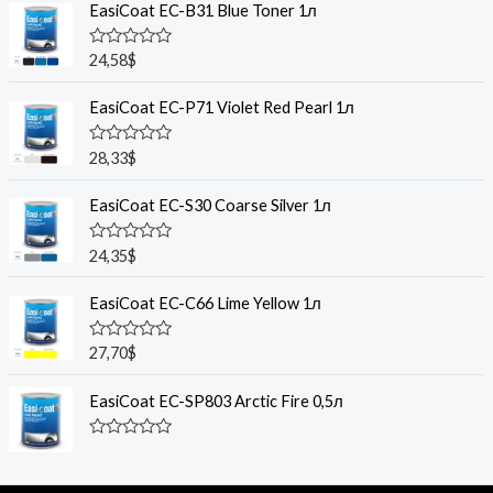
EasiCoat EC-B31 Blue Toner 1л
R
24,58
$
a
t
e
EasiCoat EC-P71 Violet Red Pearl 1л
d
0
o
R
28,33
$
u
a
t
t
o
e
EasiCoat EC-S30 Coarse Silver 1л
f
d
5
0
o
R
24,35
$
u
a
t
t
o
e
EasiCoat EC-C66 Lime Yellow 1л
f
d
5
0
o
R
27,70
$
u
a
t
t
o
e
EasiCoat EC-SP803 Arctic Fire 0,5л
f
d
5
0
o
R
u
a
t
t
o