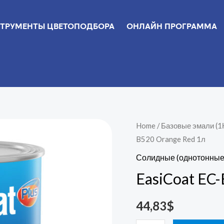
ТРУМЕНТЫ ЦВЕТОПОДБОРА
ОНЛАЙН ПРОГРАММА
EasiCoat
Home
/
Базовые эмали (1
B520 Orange Red 1л
EC-
B520
Солидные (однотонные
Orange
EasiCoat EC
Red
1л
44,83
$
quantity