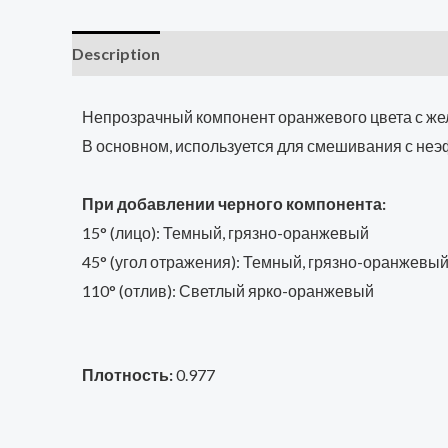
Description
Additional information
Reviews (0
Непрозрачный компонент оранжевого цвета с же
В основном, используется для смешивания с неэ
При добавлении черного компонента:
15° (лицо): Темный, грязно-оранжевый
45° (угол отражения): Темный, грязно-оранжевы
110° (отлив): Светлый ярко-оранжевый
Плотность:
0.977