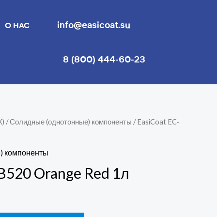
info@easicoat.su
О НАС
8 (800) 444-60-23
К)
/
Солидные (однотонные) компоненты
/ EasiCoat EC-
) компоненты
-B520 Orange Red 1л