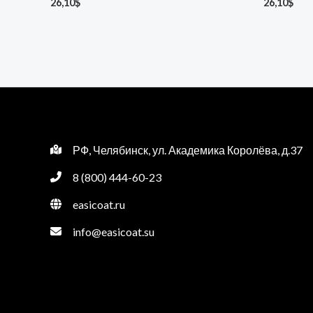
26,10
$
26,10
$
РФ, Челябинск, ул. Академика Королёва, д.37
8 (800) 444-60-23
easicoat.ru
info@easicoat.su