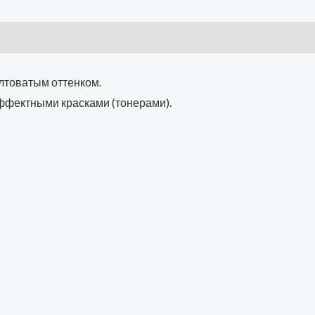
)
лтоватым оттенком.
ффектными красками (тонерами).
й