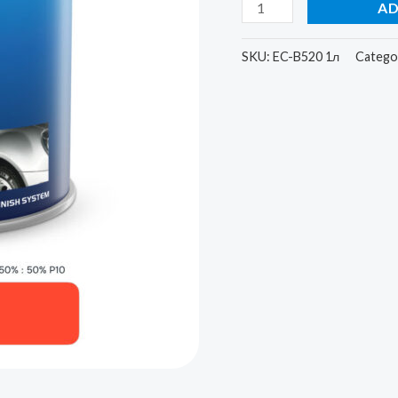
AD
SKU:
EC-B520 1л
Catego