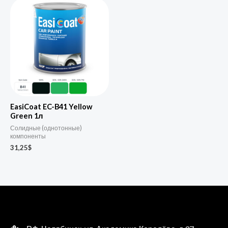
EasiCoat EC-B41 Yellow
Green 1л
Солидные (однотонные)
компоненты
31,25
$