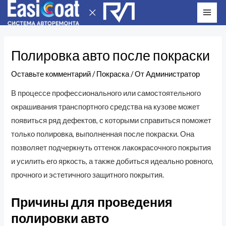
Перейти
MAI
к
ME
Навигация
содержимому
по
Полировка авто после покраски
записям
Оставьте комментарий
/
Покраска
/ От
Администратор
В процессе профессионального или самостоятельного
окрашивания транспортного средства на кузове может
появиться ряд дефектов, с которыми справиться поможет
только полировка, выполненная после покраски. Она
позволяет подчеркнуть оттенок лакокрасочного покрытия
и усилить его яркость, а также добиться идеально ровного,
прочного и эстетичного защитного покрытия.
Причины для проведения
полировки авто