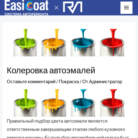
Перейти
MAI
к
ME
Навигация
содержимому
по
записям
Колеровка автоэмалей
Оставьте комментарий
/
Покраска
/ От
Администратор
Правильный подбор цвета автоэмали является
ответственным завершающим этапом любого кузовного
ремонта машины. Если выбор автомобильной краски был